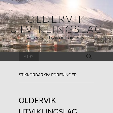
OLDERVIK
UTVIKLINGSLAG
En perle i Tromsø kommune.
Søk
MENY
etter:
STIKKORDARKIV: FORENINGER
OLDERVIK
UTVIKLINGSLAG