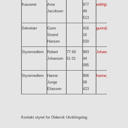
Kasserer
Arne
977
edithjj@online.no
Jacobsen
49
513
Sekretær
Gunn
416
gunn@malregnska
Strand
16
Hansen
020
Styremedlem
Robert
77 69
993
Johansenrobertan
Johansen
51 01
44
095
Styremedlem
Hanne
906
hanne_e77@hotma
Junge
09
Eliassen
423
Kontakt styret for Oldervik Utviklingslag