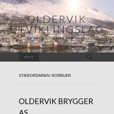
OLDERVIK
UTVIKLINGSLAG
En perle i Tromsø kommune.
Søk
MENY
etter:
STIKKORDARKIV: RORBUER
OLDERVIK BRYGGER
AS