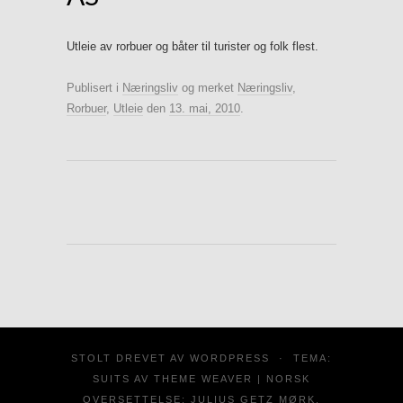
Utleie av rorbuer og båter til turister og folk flest.
Publisert i
Næringsliv
og merket
Næringsliv
,
Rorbuer
,
Utleie
den
13. mai, 2010
.
STOLT DREVET AV
WORDPRESS
·
TEMA:
SUITS AV
THEME WEAVER
| NORSK
OVERSETTELSE:
JULIUS GETZ MØRK
.